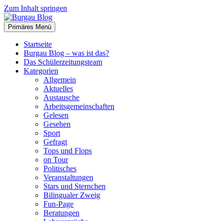
Zum Inhalt springen
Primäres Menü
Burgau Blog
…von Schülern für Schüler!
Startseite
Burgau Blog – was ist das?
Das Schülerzeitungsteam
Kategorien
Allgemein
Aktuelles
Austausche
Arbeitsgemeinschaften
Gelesen
Gesehen
Sport
Gefragt
Tops und Flops
on Tour
Politisches
Veranstaltungen
Stars und Sternchen
Bilingualer Zweig
Fun-Page
Beratungen