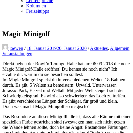
Lehrersprüche
Kolumnen
Freizeittipps
Magic Minigolf
jloewen
/
18. Januar 2019
20. Januar 2020
/
Aktuelles
,
Allgemein
,
Veranstaltungen
Direkt neben der Bowl’n’Lounge Halle hat am 06.09.2018 die neue
Magic Minigolf-Halle eröffnet! Du kennst sie noch nicht? Ich
erzähle dir, warum du sie besuchen solltest:
Im Magic Minigolf spielst du in verschiedenen Welten 18 Bahnen
durch. Es gilt, 5 Welten zu bemeistern: Urwald, Unterwasser,
Jurassic-Park, Eiszeit und Weltall. Mit jeder Welt steigert sich der
Schwierigkeitsgrad. Es wird also schwieriger, das Loch zu treffen.
Es gibt verschiedene Längen der Schläger, für groß und klein.
Doch was macht Magic Minigolf so magisch?
Das Besondere an dieser Minigolfhalle ist, dass alle Räume mit einer
speziellen Farbe gestrichen sind (weswegen man sich nicht gegen
die Wände lehnen sollte, doch keine Angst: Enstandene Färbungen
verschwinden ganz einfach mit der nächsten Wäsche), sodass die