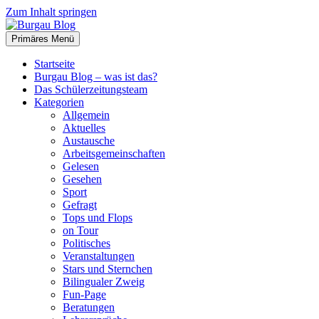
Zum Inhalt springen
Primäres Menü
Burgau Blog
…von Schülern für Schüler!
Startseite
Burgau Blog – was ist das?
Das Schülerzeitungsteam
Kategorien
Allgemein
Aktuelles
Austausche
Arbeitsgemeinschaften
Gelesen
Gesehen
Sport
Gefragt
Tops und Flops
on Tour
Politisches
Veranstaltungen
Stars und Sternchen
Bilingualer Zweig
Fun-Page
Beratungen