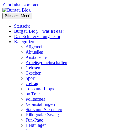
Zum Inhalt springen
Primäres Menü
Burgau Blog
…von Schülern für Schüler!
Startseite
Burgau Blog – was ist das?
Das Schülerzeitungsteam
Kategorien
Allgemein
Aktuelles
Austausche
Arbeitsgemeinschaften
Gelesen
Gesehen
Sport
Gefragt
Tops und Flops
on Tour
Politisches
Veranstaltungen
Stars und Sternchen
Bilingualer Zweig
Fun-Page
Beratungen