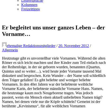
Lehrersprüche
Kolumnen
Freizeittipps
Er begleitet uns unser ganzes Leben – der
Vorname…
ehemalige Redaktionsmitglieder
/
20. November 2012
/
Allgemein
Heutzutage gibt es unvorstellbar viele Vornamen. Während die alten
Römer es sich leicht machten und ihre Kinder zum Teil einfach nach
der Reihenfolge, in der sie geboren wurden, benannten (Quartus,
Quintus und so weiter…), wird heute jeder Vorname tausend Mal
diskutiert und besprochen. Kein Wunder – der Name soll schließlich
dem Träger gefallen! Es gibt beliebte und weniger beliebte
Vornamen. In den 40er Jahren war der beliebteste weibliche
Vorname Karin, der beliebteste männliche Vorname Hans. Namen,
die heutzutage kaum noch Neugeborene tragen. Was jedoch
passiert, wenn ein Mensch einen aktuell unbeliebten Namen trägt?
Namen, bei denen viele nur die Köpfe schütteln? Gemeint ist der
berühmte „Kevinismus“, für alle weiblichen Vornamen