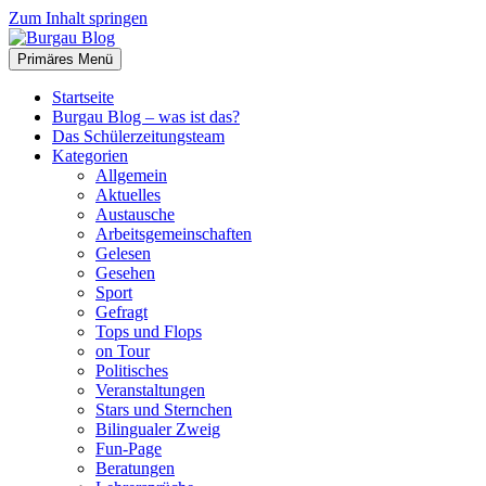
Zum Inhalt springen
Primäres Menü
Burgau Blog
…von Schülern für Schüler!
Startseite
Burgau Blog – was ist das?
Das Schülerzeitungsteam
Kategorien
Allgemein
Aktuelles
Austausche
Arbeitsgemeinschaften
Gelesen
Gesehen
Sport
Gefragt
Tops und Flops
on Tour
Politisches
Veranstaltungen
Stars und Sternchen
Bilingualer Zweig
Fun-Page
Beratungen