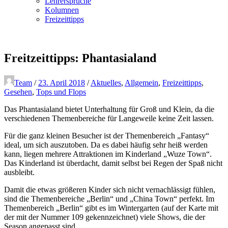
Lehrersprüche
Kolumnen
Freizeittipps
Freitzeittipps: Phantasialand
Team
/
23. April 2018
/
Aktuelles
,
Allgemein
,
Freizeittipps
,
Gesehen
,
Tops und Flops
Das Phantasialand bietet Unterhaltung für Groß und Klein, da die
verschiedenen Themenbereiche für Langeweile keine Zeit lassen.
Für die ganz kleinen Besucher ist der Themenbereich „Fantasy“
ideal, um sich auszutoben. Da es dabei häufig sehr heiß werden
kann, liegen mehrere Attraktionen im Kinderland „Wuze Town“.
Das Kinderland ist überdacht, damit selbst bei Regen der Spaß nicht
ausbleibt.
Damit die etwas größeren Kinder sich nicht vernachlässigt fühlen,
sind die Themenbereiche „Berlin“ und „China Town“ perfekt. Im
Themenbereich „Berlin“ gibt es im Wintergarten (auf der Karte mit
der mit der Nummer 109 gekennzeichnet) viele Shows, die der
Season angepasst sind.