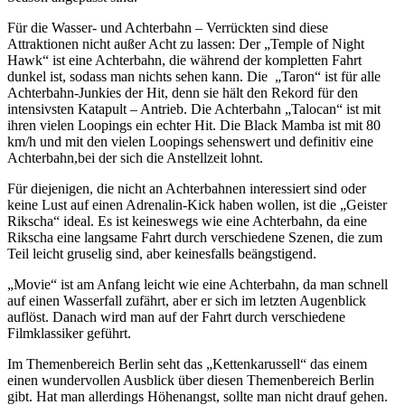
Für die Wasser- und Achterbahn – Verrückten sind diese
Attraktionen nicht außer Acht zu lassen: Der „Temple of Night
Hawk“ ist eine Achterbahn, die während der kompletten Fahrt
dunkel ist, sodass man nichts sehen kann. Die „Taron“ ist für alle
Achterbahn-Junkies der Hit, denn sie hält den Rekord für den
intensivsten Katapult – Antrieb. Die Achterbahn „Talocan“ ist mit
ihren vielen Loopings ein echter Hit. Die Black Mamba ist mit 80
km/h und mit den vielen Loopings sehenswert und definitiv eine
Achterbahn,bei der sich die Anstellzeit lohnt.
Für diejenigen, die nicht an Achterbahnen interessiert sind oder
keine Lust auf einen Adrenalin-Kick haben wollen, ist die „Geister
Rikscha“ ideal. Es ist keineswegs wie eine Achterbahn, da eine
Rikscha eine langsame Fahrt durch verschiedene Szenen, die zum
Teil leicht gruselig sind, aber keinesfalls beängstigend.
„Movie“ ist am Anfang leicht wie eine Achterbahn, da man schnell
auf einen Wasserfall zufährt, aber er sich im letzten Augenblick
auflöst. Danach wird man auf der Fahrt durch verschiedene
Filmklassiker geführt.
Im Themenbereich Berlin seht das „Kettenkarussell“ das einem
einen wundervollen Ausblick über diesen Themenbereich Berlin
gibt. Hat man allerdings Höhenangst, sollte man nicht drauf gehen.