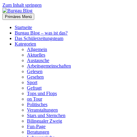
Zum Inhalt springen
Primäres Menü
Burgau Blog
…von Schülern für Schüler!
Startseite
Burgau Blog – was ist das?
Das Schülerzeitungsteam
Kategorien
Allgemein
Aktuelles
Austausche
Arbeitsgemeinschaften
Gelesen
Gesehen
Sport
Gefragt
Tops und Flops
on Tour
Politisches
Veranstaltungen
Stars und Sternchen
Bilingualer Zweig
Fun-Page
Beratungen