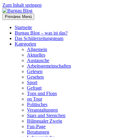
Zum Inhalt springen
Primäres Menü
Burgau Blog
…von Schülern für Schüler!
Startseite
Burgau Blog – was ist das?
Das Schülerzeitungsteam
Kategorien
Allgemein
Aktuelles
Austausche
Arbeitsgemeinschaften
Gelesen
Gesehen
Sport
Gefragt
Tops und Flops
on Tour
Politisches
Veranstaltungen
Stars und Sternchen
Bilingualer Zweig
Fun-Page
Beratungen