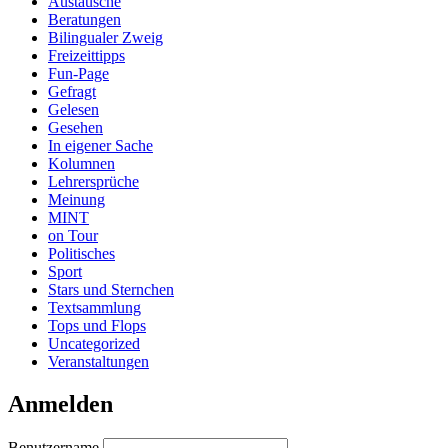
Austausche
Beratungen
Bilingualer Zweig
Freizeittipps
Fun-Page
Gefragt
Gelesen
Gesehen
In eigener Sache
Kolumnen
Lehrersprüche
Meinung
MINT
on Tour
Politisches
Sport
Stars und Sternchen
Textsammlung
Tops und Flops
Uncategorized
Veranstaltungen
Anmelden
Benutzername