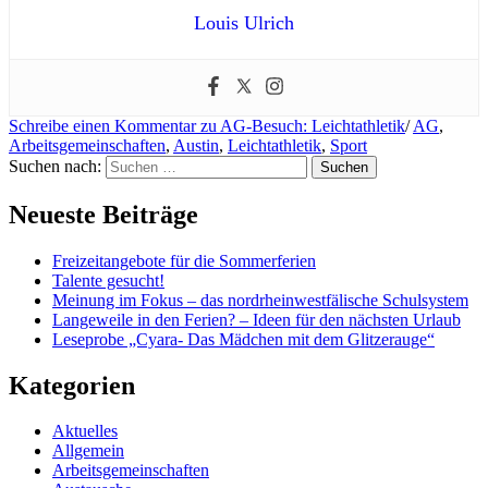
Louis Ulrich
Schreibe einen Kommentar
zu AG-Besuch: Leichtathletik
/
AG
,
Arbeitsgemeinschaften
,
Austin
,
Leichtathletik
,
Sport
Suchen nach:
Neueste Beiträge
Freizeitangebote für die Sommerferien
Talente gesucht!
Meinung im Fokus – das nordrheinwestfälische Schulsystem
Langeweile in den Ferien? – Ideen für den nächsten Urlaub
Leseprobe „Cyara- Das Mädchen mit dem Glitzerauge“
Kategorien
Aktuelles
Allgemein
Arbeitsgemeinschaften