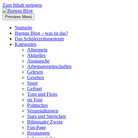
Zum Inhalt springen
Primäres Menü
Burgau Blog
…von Schülern für Schüler!
Startseite
Burgau Blog – was ist das?
Das Schülerzeitungsteam
Kategorien
Allgemein
Aktuelles
Austausche
Arbeitsgemeinschaften
Gelesen
Gesehen
Sport
Gefragt
Tops und Flops
on Tour
Politisches
Veranstaltungen
Stars und Sternchen
Bilingualer Zweig
Fun-Page
Beratungen