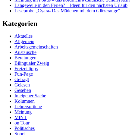
Langeweile in den Ferien? – Ideen für den nächsten Urlaub
Leseprobe „Cyara- Das Mädchen mit dem Glitzerauge“
Kategorien
Aktuelles
Allgemein
Arbeitsgemeinschaften
Austausche
Beratungen
Bilingualer Zweig
Freizeittipps
Fun-Page
Gefragt
Gelesen
Gesehen
In eigener Sache
Kolumnen
Lehrersprüche
Meinung
MINT
on Tour
Politisches
Sport