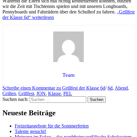
Während die Eltern sich mal richtig kennenlernen konnten, nutzten
wir die Zeit mit Tischtennis spielen und mit unseren Longboards,
Pennyboards und Fahrrädern über den Schulhof zu fahren.
„Grillfest
der Klasse 6d“
weiterlesen
Team
Schreibe einen Kommentar
zu Grillfest der Klasse 6d
/
6d
,
Abend
,
Grillen
,
Grillfest
,
JON
,
Klasse
,
PEL
Suchen nach:
Neueste Beiträge
Freizeitangebote für die Sommerferien
Talente gesucht!
Meinung im Fokus – das nordrheinwestfälische Schulsystem