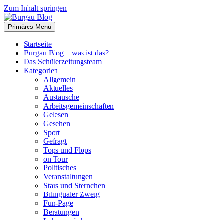
Zum Inhalt springen
Primäres Menü
Burgau Blog
…von Schülern für Schüler!
Startseite
Burgau Blog – was ist das?
Das Schülerzeitungsteam
Kategorien
Allgemein
Aktuelles
Austausche
Arbeitsgemeinschaften
Gelesen
Gesehen
Sport
Gefragt
Tops und Flops
on Tour
Politisches
Veranstaltungen
Stars und Sternchen
Bilingualer Zweig
Fun-Page
Beratungen