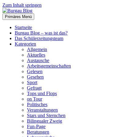
Zum Inhalt springen
Primäres Menü
Burgau Blog
…von Schülern für Schüler!
Startseite
Burgau Blog – was ist das?
Das Schülerzeitungsteam
Kategorien
Allgemein
Aktuelles
Austausche
Arbeitsgemeinschaften
Gelesen
Gesehen
Sport
Gefragt
Tops und Flops
on Tour
Politisches
Veranstaltungen
Stars und Sternchen
Bilingualer Zweig
Fun-Page
Beratungen