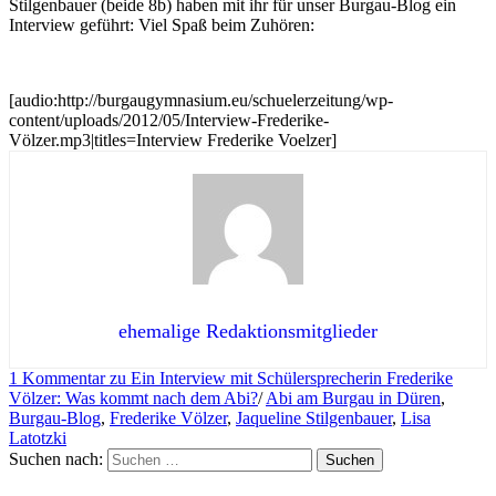
Stilgenbauer (beide 8b) haben mit ihr für unser Burgau-Blog ein
Interview geführt: Viel Spaß beim Zuhören:
[audio:http://burgaugymnasium.eu/schuelerzeitung/wp-
content/uploads/2012/05/Interview-Frederike-
Völzer.mp3|titles=Interview Frederike Voelzer]
ehemalige Redaktionsmitglieder
1 Kommentar
zu Ein Interview mit Schülersprecherin Frederike
Völzer: Was kommt nach dem Abi?
/
Abi am Burgau in Düren
,
Burgau-Blog
,
Frederike Völzer
,
Jaqueline Stilgenbauer
,
Lisa
Latotzki
Suchen nach: