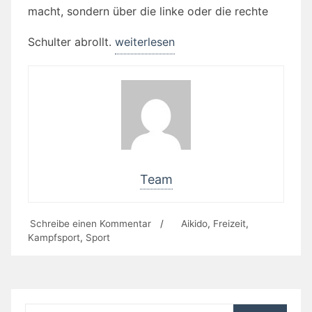
macht, sondern über die linke oder die rechte
Schulter abrollt.
„Hobby:
weiterlesen
Aikido“
Team
Schreibe einen Kommentar
zu
/
Aikido
,
Freizeit
,
Kampfsport
,
Sport
Hobby:
Aikido
Suchen