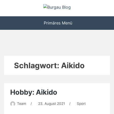
Zum
Inhalt
…von Schülern für Schüler!
Burgau Blog
springen
Primäres Menü
Schlagwort:
Aikido
Hobby: Aikido
Team
/
23. August 2021
/
Sport