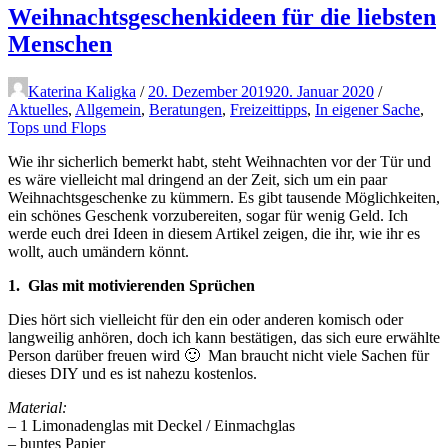
Weihnachtsgeschenkideen für die liebsten
Menschen
Katerina Kaligka
/
20. Dezember 2019
20. Januar 2020
/
Aktuelles
,
Allgemein
,
Beratungen
,
Freizeittipps
,
In eigener Sache
,
Tops und Flops
Wie ihr sicherlich bemerkt habt, steht Weihnachten vor der Tür und
es wäre vielleicht mal dringend an der Zeit, sich um ein paar
Weihnachtsgeschenke zu kümmern. Es gibt tausende Möglichkeiten,
ein schönes Geschenk vorzubereiten, sogar für wenig Geld. Ich
werde euch drei Ideen in diesem Artikel zeigen, die ihr, wie ihr es
wollt, auch umändern könnt.
1. Glas mit motivierenden Sprüchen
Dies hört sich vielleicht für den ein oder anderen komisch oder
langweilig anhören, doch ich kann bestätigen, das sich eure erwählte
Person darüber freuen wird 🙂 Man braucht nicht viele Sachen für
dieses DIY und es ist nahezu kostenlos.
Material:
–
1 Limonadenglas mit Deckel / Einmachglas
– buntes Papier