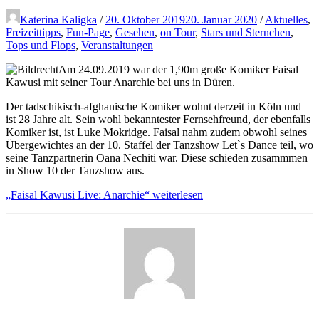
Katerina Kaligka
/
20. Oktober 2019
20. Januar 2020
/
Aktuelles
,
Freizeittipps
,
Fun-Page
,
Gesehen
,
on Tour
,
Stars und Sternchen
,
Tops und Flops
,
Veranstaltungen
Am 24.09.2019 war der 1,90m große Komiker Faisal
Kawusi mit seiner Tour Anarchie bei uns in Düren.
Der tadschikisch-afghanische Komiker wohnt derzeit in Köln und
ist 28 Jahre alt. Sein wohl bekanntester Fernsehfreund, der ebenfalls
Komiker ist, ist Luke Mokridge. Faisal nahm zudem obwohl seines
Übergewichtes an der 10. Staffel der Tanzshow Let`s Dance teil, wo
seine Tanzpartnerin Oana Nechiti war. Diese schieden zusammmen
in Show 10 der Tanzshow aus.
„Faisal Kawusi Live: Anarchie“
weiterlesen