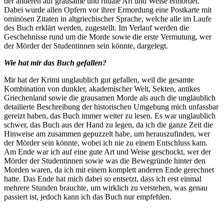
der anderen auf grausame und rituale Art und Weise ermordet.
Dabei wurde allen Opfern vor ihrer Ermordung eine Postkarte mit
ominösen Zitaten in altgriechischer Sprache, welche alle im Laufe
des Buch erklärt werden, zugestellt. Im Verlauf werden die
Geschehnisse rund um die Morde sowie die erste Vermutung, wer
der Mörder der Studentinnen sein könnte, dargelegt.
Wie hat mir das Buch gefallen?
Mir hat der Krimi unglaublich gut gefallen, weil die gesamte
Kombination von dunkler, akademischer Welt, Sekten, antikes
Griechenland sowie die grausamen Morde als auch die unglaublich
detailierte Beschreibung der historischen Umgebung mich unfassbar
gereizt haben, das Buch immer weiter zu lesen. Es war unglaublich
schwer, das Buch aus der Hand zu legen, da ich die ganze Zeit die
Hinweise am zusammen gepuzzelt habe, um herauszufinden, wer
der Mörder sein könnte, wobei ich nie zu einem Entschluss kam.
Am Ende war ich auf eine gute Art und Weise geschockt, wer der
Mörder der Studentinnen sowie was die Bewegründe hinter den
Morden waren, da ich mit einem komplett anderen Ende gerechnet
hatte. Das Ende hat mich dabei so entsetzt, dass ich erst einmal
mehrere Stunden brauchte, um wirklich zu verstehen, was genau
passiert ist, jedoch kann ich das Buch nur empfehlen.