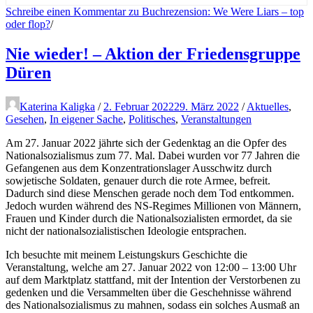
Schreibe einen Kommentar
zu Buchrezension: We Were Liars – top
oder flop?
/
Nie wieder! – Aktion der Friedensgruppe
Düren
Katerina Kaligka
/
2. Februar 2022
29. März 2022
/
Aktuelles
,
Gesehen
,
In eigener Sache
,
Politisches
,
Veranstaltungen
Am 27. Januar 2022 jährte sich der Gedenktag an die Opfer des
Nationalsozialismus zum 77. Mal. Dabei wurden vor 77 Jahren die
Gefangenen aus dem Konzentrationslager Ausschwitz durch
sowjetische Soldaten, genauer durch die rote Armee, befreit.
Dadurch sind diese Menschen gerade noch dem Tod entkommen.
Jedoch wurden während des NS-Regimes Millionen von Männern,
Frauen und Kinder durch die Nationalsozialisten ermordet, da sie
nicht der nationalsozialistischen Ideologie entsprachen.
Ich besuchte mit meinem Leistungskurs Geschichte die
Veranstaltung, welche am 27. Januar 2022 von 12:00 – 13:00 Uhr
auf dem Marktplatz stattfand, mit der Intention der Verstorbenen zu
gedenken und die Versammelten über die Geschehnisse während
des Nationalsozialismus zu mahnen, sodass ein solches Ausmaß an