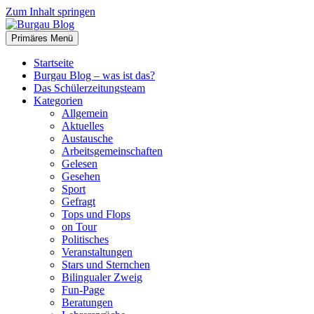
Zum Inhalt springen
Primäres Menü
Burgau Blog
…von Schülern für Schüler!
Startseite
Burgau Blog – was ist das?
Das Schülerzeitungsteam
Kategorien
Allgemein
Aktuelles
Austausche
Arbeitsgemeinschaften
Gelesen
Gesehen
Sport
Gefragt
Tops und Flops
on Tour
Politisches
Veranstaltungen
Stars und Sternchen
Bilingualer Zweig
Fun-Page
Beratungen