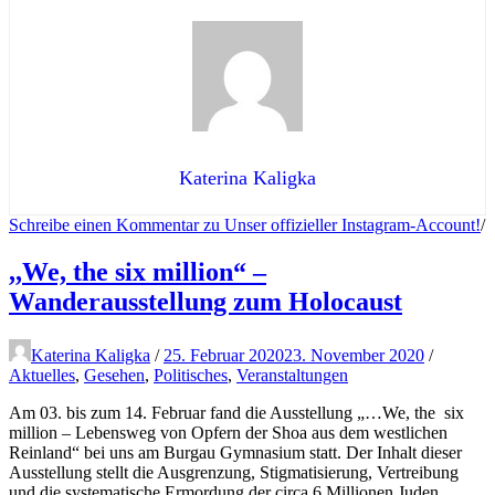
Katerina Kaligka
Schreibe einen Kommentar
zu Unser offizieller Instagram-Account!
/
,,We, the six million“ –
Wanderausstellung zum Holocaust
Katerina Kaligka
/
25. Februar 2020
23. November 2020
/
Aktuelles
,
Gesehen
,
Politisches
,
Veranstaltungen
Am 03. bis zum 14. Februar fand die Ausstellung „…We, the six
million – Lebensweg von Opfern der Shoa aus dem westlichen
Reinland“ bei uns am Burgau Gymnasium statt. Der Inhalt dieser
Ausstellung stellt die Ausgrenzung, Stigmatisierung, Vertreibung
und die systematische Ermordung der circa 6 Millionen Juden